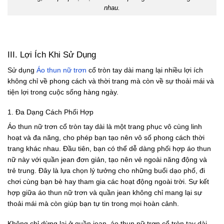
nhau.
III. Lợi Ích Khi Sử Dụng
Sử dụng
Áo thun nữ trơn
cổ tròn tay dài mang lại nhiều lợi ích
không chỉ về phong cách và thời trang mà còn về sự thoải mái và
tiện lợi trong cuộc sống hàng ngày.
1. Đa Dạng Cách Phối Hợp
Áo thun nữ trơn cổ tròn tay dài là một trang phục vô cùng linh
hoạt và đa năng, cho phép bạn tạo nên vô số phong cách thời
trang khác nhau. Đầu tiên, bạn có thể dễ dàng phối hợp áo thun
nữ này với quần jean đơn giản, tạo nên vẻ ngoài năng động và
trẻ trung. Đây là lựa chọn lý tưởng cho những buổi dạo phố, đi
chơi cùng bạn bè hay tham gia các hoạt động ngoài trời. Sự kết
hợp giữa áo thun nữ trơn và quần jean không chỉ mang lại sự
thoải mái mà còn giúp bạn tự tin trong mọi hoàn cảnh.
Không chỉ dừng lại ở quần jean, áo thun nữ trơn cổ tròn tay dài