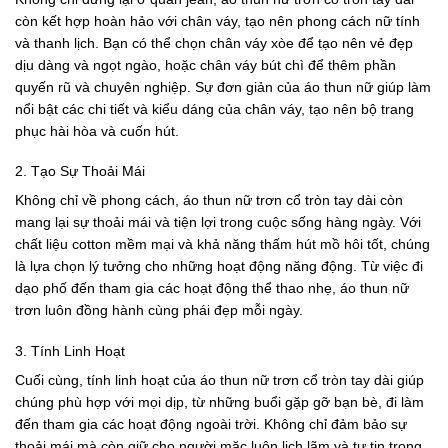
còn kết hợp hoàn hảo với chân váy, tạo nên phong cách nữ tính
và thanh lịch. Bạn có thể chọn chân váy xòe để tạo nên vẻ đẹp
dịu dàng và ngọt ngào, hoặc chân váy bút chì để thêm phần
quyến rũ và chuyên nghiệp. Sự đơn giản của áo thun nữ giúp làm
nổi bật các chi tiết và kiểu dáng của chân váy, tạo nên bộ trang
phục hài hòa và cuốn hút.
2. Tạo Sự Thoải Mái
Không chỉ về phong cách, áo thun nữ trơn cổ tròn tay dài còn
mang lại sự thoải mái và tiện lợi trong cuộc sống hàng ngày. Với
chất liệu cotton mềm mại và khả năng thấm hút mồ hôi tốt, chúng
là lựa chọn lý tưởng cho những hoạt động năng động. Từ việc đi
dạo phố đến tham gia các hoạt động thể thao nhẹ, áo thun nữ
trơn luôn đồng hành cùng phái đẹp mỗi ngày.
3. Tính Linh Hoạt
Cuối cùng, tính linh hoạt của áo thun nữ trơn cổ tròn tay dài giúp
chúng phù hợp với mọi dịp, từ những buổi gặp gỡ bạn bè, đi làm
đến tham gia các hoạt động ngoài trời. Không chỉ đảm bảo sự
thoải mái mà còn giữ cho người mặc luôn lịch lãm và tự tin trong