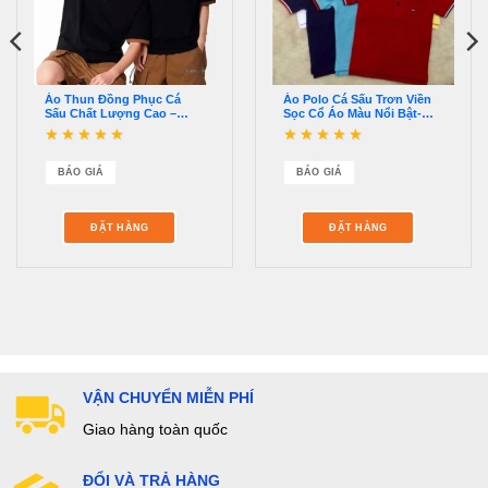
Áo Thun Đồng Phục Cá
Áo Polo Cá Sấu Trơn Viền
Sấu Chất Lượng Cao –
Sọc Cổ Áo Màu Nổi Bật-
MTCS0003
MTCS0001
Được xếp hạng
5
5
Được xếp hạng
5
5
sao
sao
BÁO GIÁ
BÁO GIÁ
ĐẶT HÀNG
ĐẶT HÀNG
VẬN CHUYỂN MIỄN PHÍ
Giao hàng toàn quốc
ĐỔI VÀ TRẢ HÀNG