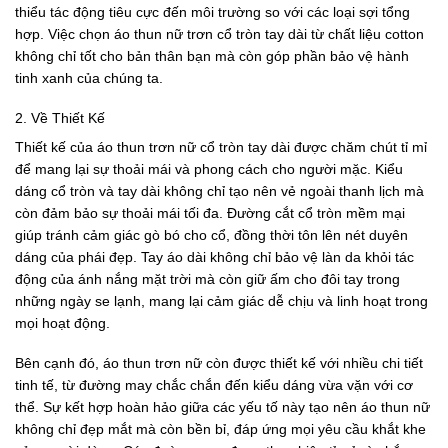
thiểu tác động tiêu cực đến môi trường so với các loại sợi tổng
hợp. Việc chọn áo thun nữ trơn cổ tròn tay dài từ chất liệu cotton
không chỉ tốt cho bản thân bạn mà còn góp phần bảo vệ hành
tinh xanh của chúng ta.
2. Về Thiết Kế
Thiết kế của áo thun trơn nữ cổ tròn tay dài được chăm chút tỉ mỉ
để mang lại sự thoải mái và phong cách cho người mặc. Kiểu
dáng cổ tròn và tay dài không chỉ tạo nên vẻ ngoài thanh lịch mà
còn đảm bảo sự thoải mái tối đa. Đường cắt cổ tròn mềm mại
giúp tránh cảm giác gò bó cho cổ, đồng thời tôn lên nét duyên
dáng của phái đẹp. Tay áo dài không chỉ bảo vệ làn da khỏi tác
động của ánh nắng mặt trời mà còn giữ ấm cho đôi tay trong
những ngày se lạnh, mang lại cảm giác dễ chịu và linh hoạt trong
mọi hoạt động.
Bên cạnh đó, áo thun trơn nữ còn được thiết kế với nhiều chi tiết
tinh tế, từ đường may chắc chắn đến kiểu dáng vừa vặn với cơ
thể. Sự kết hợp hoàn hảo giữa các yếu tố này tạo nên áo thun nữ
không chỉ đẹp mắt mà còn bền bỉ, đáp ứng mọi yêu cầu khắt khe