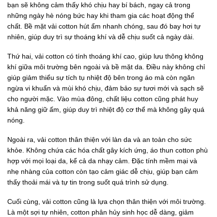
bạn sẽ không cảm thấy khó chịu hay bí bách, ngay cả trong
những ngày hè nóng bức hay khi tham gia các hoạt động thể
chất. Bề mặt vải cotton hút ẩm nhanh chóng, sau đó bay hơi tự
nhiên, giúp duy trì sự thoáng khí và dễ chịu suốt cả ngày dài.
Thứ hai, vải cotton có tính thoáng khí cao, giúp lưu thông không
khí giữa môi trường bên ngoài và bề mặt da. Điều này không chỉ
giúp giảm thiểu sự tích tụ nhiệt độ bên trong áo mà còn ngăn
ngừa vi khuẩn và mùi khó chịu, đảm bảo sự tươi mới và sạch sẽ
cho người mặc. Vào mùa đông, chất liệu cotton cũng phát huy
khả năng giữ ấm, giúp duy trì nhiệt độ cơ thể mà không gây quá
nóng.
Ngoài ra, vải cotton thân thiện với làn da và an toàn cho sức
khỏe. Không chứa các hóa chất gây kích ứng, áo thun cotton phù
hợp với mọi loại da, kể cả da nhạy cảm. Đặc tính mềm mại và
nhẹ nhàng của cotton còn tạo cảm giác dễ chịu, giúp bạn cảm
thấy thoải mái và tự tin trong suốt quá trình sử dụng.
Cuối cùng, vải cotton cũng là lựa chọn thân thiện với môi trường.
Là một sợi tự nhiên, cotton phân hủy sinh học dễ dàng, giảm