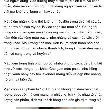
của người dùng. Các đường may được thực hiện tỉ mỉ và chắc
chắn, đảm bảo áo giữ được hình dáng nguyên vẹn sau nhiều lần
giặt mà không bị bung chỉ hay co rút.
Một điểm nhấn không thể không nhắc đến trong thiết kế của áo
thun trơn nữ tròn tay dài là việc chọn lựa màu sắc. Chúng tôi
cung cấp nhiều gam màu từ những màu cơ bản như trắng, đen,
xám đến các tông màu pastel nhẹ nhàng và các màu sắc thời
trang khác. Màu trắng tinh khôi luôn là lựa chọn hoàn hảo cho
phong cách đơn giản nhưng thanh lịch, trong khi màu đen mang
đến vẻ sang trọng và huyền bí.
Màu xám trung tính phù hợp với nhiều phong cách, dễ dàng kết
hợp với các trang phục khác. Các gam màu pastel như hồng
nhạt, xanh baby hay tím lavender mang đến vẻ đẹp nhẹ nhàng,
nữ tính và hiện đại.
Việc chọn sản phẩm từ Sợi Chỉ Vàng không chỉ đảm bảo chất
lượng vượt trội mà còn mang lại nhiều lợi ích khác nhau từ chất
lượng sản phẩm, dịch vụ khách hàng cho đến giá trị thương hiệu.